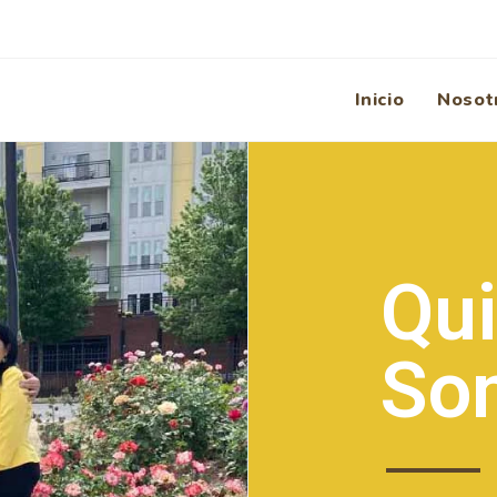
Inicio
Nosot
Qu
So