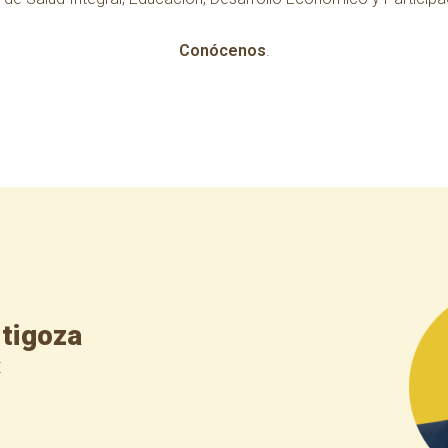
Conócenos
.
rtigoza
E